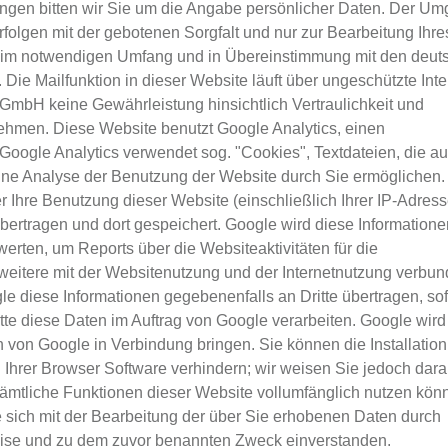
lungen bitten wir Sie um die Angabe persönlicher Daten. Der U
folgen mit der gebotenen Sorgfalt und nur zur Bearbeitung Ihre
h im notwendigen Umfang und in Übereinstimmung mit den deut
ie Mailfunktion in dieser Website läuft über ungeschützte Inte
mbH keine Gewährleistung hinsichtlich Vertraulichkeit und
ehmen. Diese Website benutzt Google Analytics, einen
Google Analytics verwendet sog. "Cookies", Textdateien, die au
ine Analyse der Benutzung der Website durch Sie ermöglichen.
 Ihre Benutzung dieser Website (einschließlich Ihrer IP-Adress
ertragen und dort gespeichert. Google wird diese Informatione
rten, um Reports über die Websiteaktivitäten für die
eitere mit der Websitenutzung und der Internetnutzung verbu
le diese Informationen gegebenenfalls an Dritte übertragen, so
tte diese Daten im Auftrag von Google verarbeiten. Google wird
 von Google in Verbindung bringen. Sie können die Installation
Ihrer Browser Software verhindern; wir weisen Sie jedoch darau
sämtliche Funktionen dieser Website vollumfänglich nutzen kön
 sich mit der Bearbeitung der über Sie erhobenen Daten durch
eise und zu dem zuvor benannten Zweck einverstanden.