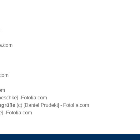
m
ia.com
.com
com
eschke] -Fotolia.com
sgrüße
(c) [Daniel Prudekt] - Fotolia.com
] -Fotolia.com