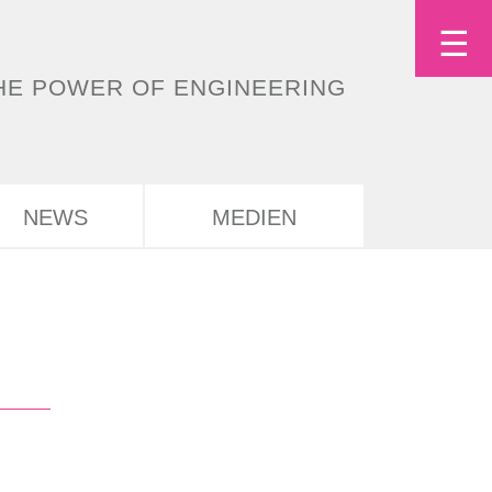
Tog
☰
Deutsch
English
HE POWER OF ENGINEERING
nav
NEWS
MEDIEN