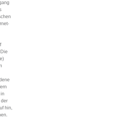
mgang
s
schen
rnet-
f
 Die
e)
n
ndene
fern
 in
 der
f hin,
nen.