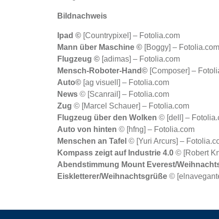
Bildnachweis
Ipad ©
[Countrypixel] – Fotolia.com
Mann über Maschine ©
[Boggy] – Fotolia.co
Flugzeug ©
[adimas] – Fotolia.com
Mensch-Roboter-Hand©
[Composer] – Fotol
Auto©
[ag visuell] – Fotolia.com
News
© [Scanrail] – Fotolia.com
Zug
© [Marcel Schauer] – Fotolia.com
Flugzeug über den Wolken
© [dell] – Fotolia
Auto von hinten
© [hfng] – Fotolia.com
Menschen an Tafel
© [Yuri Arcurs] – Fotolia.
Kompass zeigt auf Industrie 4.0
© [Robert Kn
Abendstimmung Mount Everest/Weihnacht
Eiskletterer/Weihnachtsgrüße
© [elnavegante